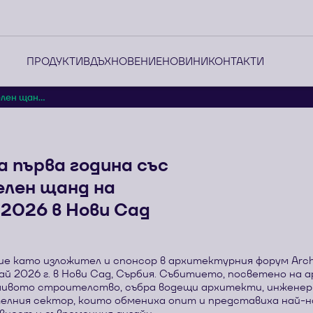
ПРОДУКТИ
ВДЪХНОВЕНИЕ
НОВИНИ
КОНТАКТИ
ен щан...
а първа година със
лен щанд на
 2026 в Нови Сад
ие като изложител и спонсор в архитектурния форум Arch
май 2026 г. в Нови Сад, Сърбия. Събитието, посветено на
чивото строителство, събра водещи архитекти, инженер
лния сектор, които обмениха опит и представиха най-