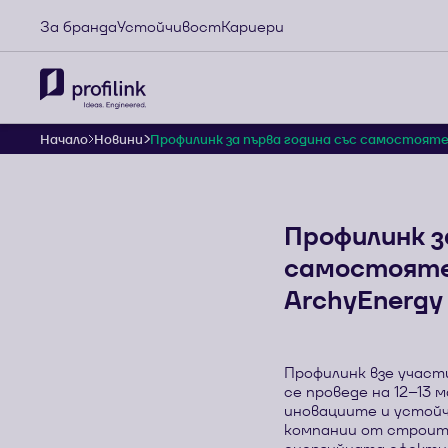
За бранда
Устойчивост
Кариери
Начало
Новини
Профилинк за първа година със самостоятел
Профилинк з
самостояте
ArchyEnergy
Профилинк взе участ
се проведе на 12–13 
иновациите и устой
компании от строите