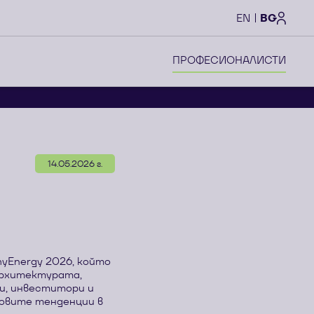
setting
EN
BG
ПРОФЕСИОНАЛИСТИ
14.05.2026 г.
yEnergy 2026, който
 архитектурата,
и, инвеститори и
новите тенденции в