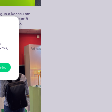
дно с колеги от
олио. Акцент в
ilink Strox.
и
кти,
итки