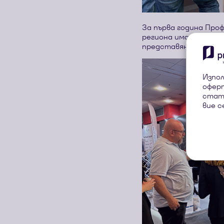
За първа година Про
региона имахме възм
представянето бяха алу
Изпол
оферт
стат
вие с