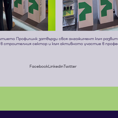
итието Профилинк затвърди своя ангажимент към развит
 в строителния сектор и към активното участие в проф
Facebook
Linkedin
Twitter