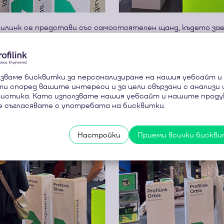
филинк се представи със самостоятелен щанд, където зае
ожност да покажем част от своето архитектурно портф
миниевите ни решения Profilink Orbis, Profilink Fluxis и Prof
зваме бисквитки за персонализиране на нашия уебсайт и
и според вашите интереси и за цели свързани с анализи 
истика. Като използвате нашия уебсайт и нашите проду
е съгласявате с употребата на бисквитки.
Настройки
Приеми всички бискв