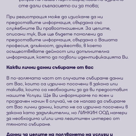
сте дали съгласието си за това;
При регистрация може да изискаме да ни
предоставите информация, свързана със
служебните Ви правоотношения. За целите,
описани тук, Вие ще бъдете помолени да
предоставите информация, свързана с Вашата
професия, длъжност, дружество, в което
осъществявате дейност или допълнителна
информация, която да позволи идентификацията Ви.
Какви лични данни събираме от вас
В по-голямата част от случаите събираме данни
от Вас, които са изрично посочени в закона или
такива, които са необходими за да ви предоставим
нашите Услуги. Ще Ви информираме по ясен и
прозрачен начин в случай, че се налага да събираме
от Вас лични данни, които не са изрично посочени в
закона като задължителни, но ЛИНКИН ООД намери
за необходимо и/или има легитимен интерес от
тяхното събиране.
Данни за целите на ползването на услуги и