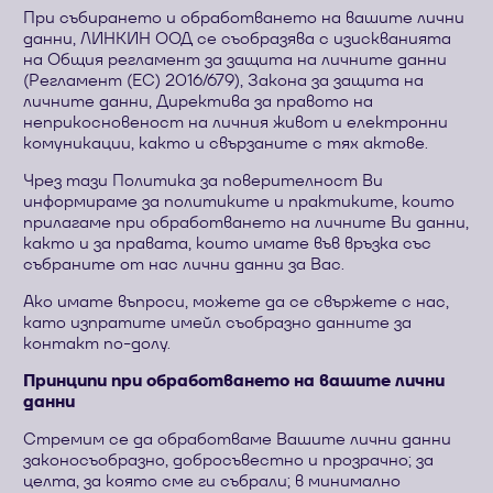
При събирането и обработването на вашите лични
данни, ЛИНКИН ООД се съобразява с изискванията
на Общия регламент за защита на личните данни
(Регламент (ЕС) 2016/679), Закона за защита на
личните данни, Директива за правото на
неприкосновеност на личния живот и електронни
комуникации, както и свързаните с тях актове.
Чрез тази Политика за поверителност Ви
информираме за политиките и практиките, които
прилагаме при обработването на личните Ви данни,
както и за правата, които имате във връзка със
събраните от нас лични данни за Вас.
Ако имате въпроси, можете да се свържете с нас,
като изпратите имейл съобразно данните за
контакт по-долу.
Принципи при обработването на вашите лични
данни
Стремим се да обработваме Вашите лични данни
законосъобразно, добросъвестно и прозрачно; за
целта, за която сме ги събрали; в минимално