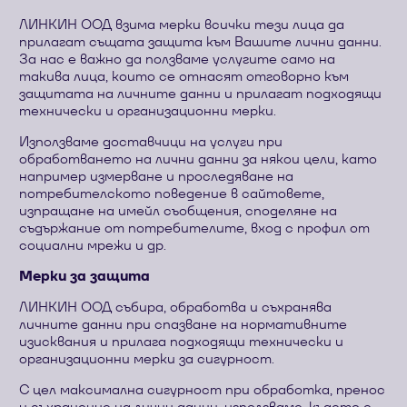
ЛИНКИН ООД взима мерки всички тези лица да
прилагат същата защита към Вашите лични данни.
За нас е важно да ползваме услугите само на
такива лица, които се отнасят отговорно към
защитата на личните данни и прилагат подходящи
технически и организационни мерки.
Използваме доставчици на услуги при
обработването на лични данни за някои цели, като
например измерване и проследяване на
потребителското поведение в сайтовете,
изпращане на имейл съобщения, споделяне на
съдържание от потребителите, вход с профил от
социални мрежи и др.
Мерки за защита
ЛИНКИН ООД събира, обработва и съхранява
личните данни при спазване на нормативните
изисквания и прилага подходящи технически и
организационни мерки за сигурност.
С цел максимална сигурност при обработка, пренос
и съхранение на лични данни, използваме, където е