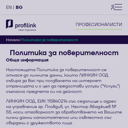
settings
EN
BG
ПРОФЕСИОНАЛИСТИ
Начало
Политика за поверителност
Политика за поверителност
Обща информация
Настоящата Политика за поверителност се
отнася до личните данни, които ЛИНКИН ООД
събира за вас при ползването на интернет
страницата и с цел да предостави услуги ("Услуги")
съгласно предмета си на дейност.
ЛИНКИН ООД, ЕИК 115840214 със седалище и адрес
на управление гр. Пловдив, ул. Нестор Абаджиев №
55, носи отговорност за обработването на Вашите
лични данни самостоятелно или съвместно със
свързани с дружеството лица.