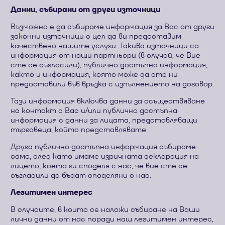
Данни, събирани от други източници
Възможно е да събираме информация за Вас от други
законни източници с цел да ви предоставим
качествено нашите услуги. Такива източници са
информация от наши партньори (в случай, че Вие
сте се съгласили), публично достъпна информация,
както и информация, която може да сте ни
предоставили във връзка с изпълнението на договор.
Тази информация включва данни за осъществяване
на контакт с Вас и/или публично достъпна
информация с данни за лицата, представляващи
търговеца, който представлявате.
Друга публично достъпна информация събираме
само, след като имаме изричната декларация на
лицето, което ги споделя с нас, че вие сте се
съгласили да бъдат споделяни с нас.
Легитимен интерес
В случаите, в които се наложи събиране на Ваши
лични данни от нас поради наш легитимен интерес,