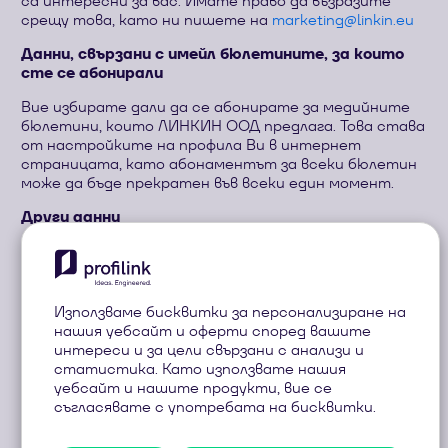
са интересни за вас. Имате право да възразите
срещу това, като ни пишете на
ue.niknil@gnitekram
Данни, свързани с имейл бюлетините, за които
сте се абонирали
Вие избирате дали да се абонирате за медийните
бюлетини, които ЛИНКИН ООД предлага. Това става
от настройките на профила Ви в интернет
страницата, като абонаментът за всеки бюлетин
може да бъде прекратен във всеки един момент.
Други данни
Бисквитки
Интернет страницата използва „бисквитки“.
Приемайки тези бисквитки Вие позволявате на
Използваме бисквитки за персонализиране на
ЛИНКИН ООД и на партньорите ни да обработваме
нашия уебсайт и оферти според вашите
лични данни на този сайт и да споделяме
интереси и за цели свързани с анализи и
информация за Вашата активност на сайта с
статистика. Като използвате нашия
трети страни.
уебсайт и нашите продукти, вие се
съгласявате с употребата на бисквитки.
"Бисквитките" са малки текстови файлове, които
интернет страниците могат да използват, за да