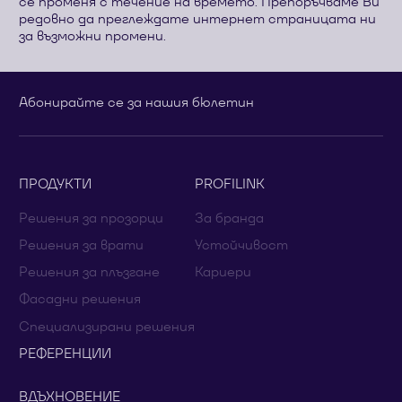
се променя с течение на времето. Препоръчваме Ви
редовно да преглеждате интернет страницата ни
за възможни промени.
Абонирайте се за нашия бюлетин
ПРОДУКТИ
PROFILINK
Решения за прозорци
За бранда
Решения за врати
Устойчивост
Решения за плъзгане
Кариери
Фасадни решения
Специализирани решения
РЕФЕРЕНЦИИ
ВДЪХНОВЕНИЕ