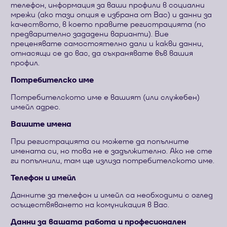
телефон, информация за ваши профили в социални
мрежи (ако тази опция е избрана от Вас) и данни за
качеството, в което правите регистрацията (по
предварително зададени варианти). Вие
преценявате самостоятелно дали и какви данни,
отнасящи се до вас, да съхранявате във вашия
профил.
Потребителско име
Потребителското име е вашият (или служебен)
имейл адрес.
Вашите имена
При регистрацията си можете да попълните
имената си, но това не е задължително. Ако не сте
ги попълнили, там ще излиза потребителското име.
Телефон и имейл
Данните за телефон и имейл са необходими с оглед
осъществяването на комуникация в Вас.
Данни за вашата работа и професионален