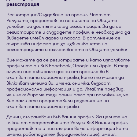
регистрация
Регистрация/Създаване на профил. Част от
Услугите, предоставяни по силата на Общите
условия, са достъпни след регистрация. За да се
регистрирате и създадете профил, е необходимо да
въведете имейл адрес и парола. В допълнение се
съхранява информация за извършването на
регистрацията и съгласяването с Общите условия.
Вие можете да се регистрирате и като използвате
профилите си във Facebook, Google или Apple. В тези
случаи ние събираме данни от профила ви в
съответната социална мрежа, като те могат да
включват имейла ви, имена, снимка, възраст,
професионална информация и др. Имайте предвид,
че ние събираме тези данни само при положение, че
вие сами сте предоставили разрешение на
съответната социална мрежа.
Данни, съхранявани във вашия профил. За целите на
някои от предоставяните Услуги във Вашия профил
предоставяте и ние съхраняваме информация като
имена, работодател (юридическо лице), имейл,