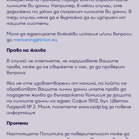
личните Ви данни. Например, в някои случаи, сме
задължени по закон да съхраним личните Ви данни. В
тези случаи няма да е възможно да ги изтрием от
нашите системи.
Моля да адресирате всякакви искания и/или въпроси
до
ue.niknil@gnitekram
Право на жалба
В случай че сметнете, че нарушаваме Вашите
права, може да се свържете с нас, за да проверим
въпроса.
Ако не сте удовлетворени от начина, по който се
обработват Вашите лични данни имате право да
подадете жалба до българската Комисия за защита
на личните данни на адрес София 1592, бул. Цветан
Лазаров № 2. Моля, посетете www.cpdp.bg за повече
информация.
Промени
Настоящата Политика за поверителност може да