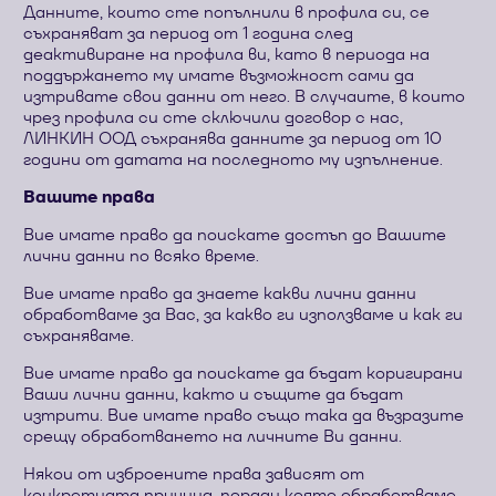
Данните, които сте попълнили в профила си, се
съхраняват за период от 1 година след
деактивиране на профила ви, като в периода на
поддържането му имате възможност сами да
изтривате свои данни от него. В случаите, в които
чрез профила си сте сключили договор с нас,
ЛИНКИН ООД съхранява данните за период от 10
години от датата на последното му изпълнение.
Вашите права
Вие имате право да поискате достъп до Вашите
лични данни по всяко време.
Вие имате право да знаете какви лични данни
обработваме за Вас, за какво ги използваме и как ги
съхраняваме.
Вие имате право да поискате да бъдат коригирани
Ваши лични данни, както и същите да бъдат
изтрити. Вие имате право също така да възразите
срещу обработването на личните Ви данни.
Някои от изброените права зависят от
конкретната причина, поради която обработваме