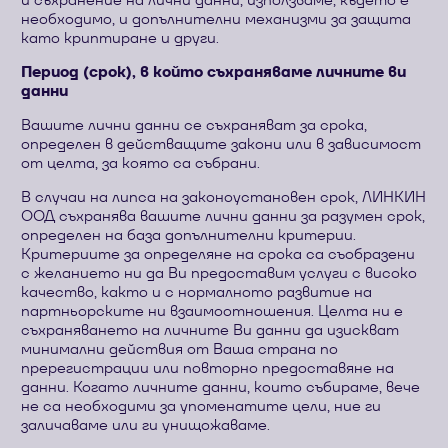
необходимо, и допълнителни механизми за защита
като криптиране и други.
Период (срок), в който съхраняваме личните ви
данни
Вашите лични данни се съхраняват за срока,
определен в действащите закони или в зависимост
от целта, за която са събрани.
В случаи на липса на законоустановен срок, ЛИНКИН
ООД съхранява вашите лични данни за разумен срок,
определен на база допълнителни критерии.
Критериите за определяне на срока са съобразени
с желанието ни да Ви предоставим услуги с високо
качество, както и с нормалното развитие на
партньорските ни взаимоотношения. Целта ни е
съхраняването на личните Ви данни да изискват
минимални действия от Ваша страна по
пререгистрации или повторно предоставяне на
данни. Когато личните данни, които събираме, вече
не са необходими за упоменатите цели, ние ги
заличаваме или ги унищожаваме.