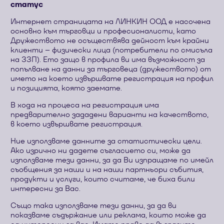
статус
Интернет страницата на ЛИНКИН ООД е насочена
основно към търговци и професионалисти, като
Дружеството не осъществява дейност към крайни
клиенти – физически лица (потребители по смисъла
на ЗЗП). Ето защо в профила ви има възможност за
попълване на данни за търговеца (дружеството) от
името на което извършвате регистрация на профил
и позицията, която заемате.
В хода на процеса на регистрация има
предварително зададени варианти на качеството,
в което извършвате регистрация.
Ние използваме данните за статистически цели.
Ако изрично ни дадете съгласието си, може да
използваме тези данни, за да Ви изпращаме по имейл
съобщения за наши и на наши партньори събития,
продукти и услуги, които считаме, че биха били
интересни за Вас.
Също така използваме тези данни, за да ви
показваме съдържание или реклама, които може да