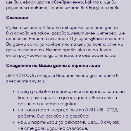
ще ви информираме своевременно, както и ще ви
разясним правата, които имате във връзка с това.
Съгласие
Извън случаите, в които събираме личните данни
въз основа на закон, договор, легитимен интерес, ще
поискаме Вашето съгласие. Ще използваме личните
Ви данни само за конкретната цел, за която сте ни
дали съгласието. Имате право, ако на по-късен
етап размислите, да оттеглите съгласието си.
Споделяне на Ваши данни с трети лица
ЛИНКИН ООД споделя Вашите лични данни само в
следните случаи:
пред държавни органи, институции и лица, на
които сме длъжни да предоставяме лични
данни по силата на закон;
на наши партньори, с които ЛИНКИН ООД
работи въз основа на договор;
наши партньори за рекламни цели, в случай
че сте дали изрично съгласие.