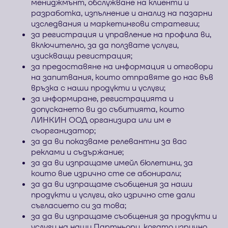
мениджмънт, обслужване на клиенти и
разработка, изпълнение и анализ на пазарни
изследвания и маркетингови стратегии;
за регистрация и управление на профила ви,
включително, за да ползвате услуги,
изискващи регистрация;
за предоставяне на информация и отговори
на запитвания, които отправяте до нас във
връзка с наши продукти и услуги;
за информиране, регистрацията и
допускането ви до събитията, които
ЛИНКИН ООД организира или им е
съорганизатор;
за да ви показваме релевантни за вас
реклами и съдържание;
за да ви изпращаме имейл бюлетини, за
които вие изрично сте се абонирали;
за да ви изпращаме съобщения за наши
продукти и услуги, ако изрично сте дали
съгласието си за това;
за да ви изпращаме съобщения за продукти и
услуги на наши Партньори, когато изрично