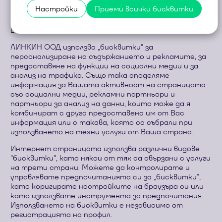
направят потребителското изживяване по-
Настройки
Приеми всички бисквитки
ефективно чрез запазването им във Вашия
интернет браузър или в паметта на устройството
Ви.
ЛИНКИН ООД използва „бисквитки“ за
персонализиране на съдържанието и рекламите, за
предоставяне на функции на социални медии и за
анализ на трафика. Също така споделяме
информация за Вашата активност на страницата
със социални медии, рекламни партньори и
партньори за анализ на данни, които може да я
комбинират с друга предоставена им от Вас
информация или с такава, която са събрали при
използването на техни услуги от Ваша страна.
Интернет страницата използва различни видове
"бисквитки", като някои от тях са свързани с услуги
на трети страни. Можете да контролирате и
управлявате предпочитанията си за „бисквитки“,
като коригирате настройките на браузъра си или
като използвате инструмента за предпочитания.
Използването на бисквитки е независимо от
регистрацията на профил.