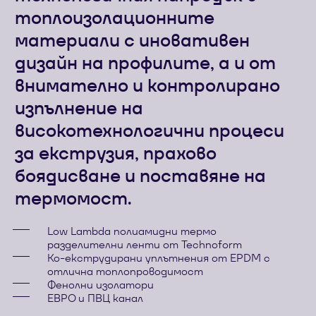
топлоизолационните
материали с иновативен
дизайн на профилите, а и от
внимателно и контролирано
изпълнение на
високотехнологични процеси
за екструзия, прахово
боядисване и поставяне на
термомост.
Low Lambda полиамидни термо
разделителни ленти от Technoform
Ко-екструдирани уплътнения от EPDM с
отлична топлопроводимост
Фенолни изолатори
ЕВРО и ПВЦ канал