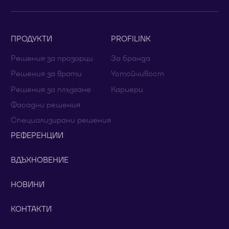
ПРОДУКТИ
PROFILINK
Решения за прозорци
За бранда
Решения за врати
Устойчивост
Решения за плъзгане
Кариери
Фасадни решения
Специализирани решения
РЕФЕРЕНЦИИ
ВДЪХНОВЕНИЕ
НОВИНИ
КОНТАКТИ