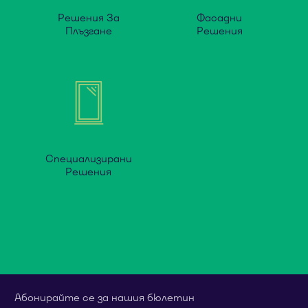
Решения За
Фасадни
Плъзгане
Решения
Специализирани
Решения
Абонирайте се за нашия бюлетин